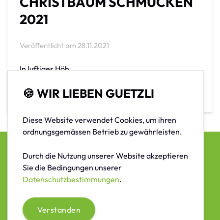
CHRISTBAUM SCHMÜCKEN
2021
Veröffentlicht am
28.11.2021
In luftiger Höh
🍪 WIR LIEBEN GUETZLI
Weiterlesen...
Diese Website verwendet Cookies, um ihren
ordnungsgemässen Betrieb zu gewährleisten.
Durch die Nutzung unserer Website akzeptieren
© 2026 /
Verkehrsverein Wila
Sie die Bedingungen unserer
Datenschutzbestimmungen
.
Impressum
/
Datenschutzbestimmungen
Verstanden
Kontakt