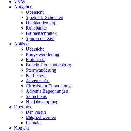
VVW
Aufgaben
Übersicht
Spielplatz Schochen
Hochlandenberg
Ruhebänke
Blumenschmuck
Spuren der Zeit
Anlässe
Übersicht
Pfingstwanderung
Flohmarkt
Bräteln Hochlandenberg
Sternwanderung
Kürbisfest
Adventsmärt
Christbaum Einweihung
Advents Begegnungen
Samichlaus
Neujahrsempfang
Über uns
Der Verein
Mitglied werden
Kontakt
Kontakt