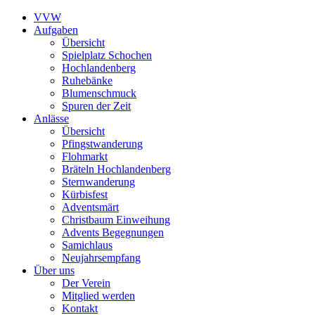
VVW
Aufgaben
Übersicht
Spielplatz Schochen
Hochlandenberg
Ruhebänke
Blumenschmuck
Spuren der Zeit
Anlässe
Übersicht
Pfingstwanderung
Flohmarkt
Bräteln Hochlandenberg
Sternwanderung
Kürbisfest
Adventsmärt
Christbaum Einweihung
Advents Begegnungen
Samichlaus
Neujahrsempfang
Über uns
Der Verein
Mitglied werden
Kontakt